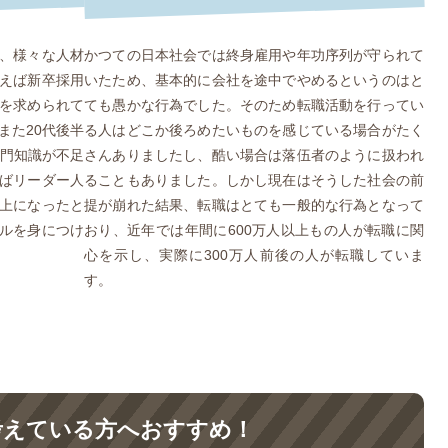
、様々な人材
かつての日本社会では終身雇用や年功序列が守られて
えば新卒採用
いたため、基本的に会社を途中でやめるというのはと
を求められて
ても愚かな行為でした。そのため転職活動を行ってい
また20代後半
る人はどこか後ろめたいものを感じている場合がたく
専門知識が不足
さんありましたし、酷い場合は落伍者のように扱われ
ばリーダー人
ることもありました。しかし現在はそうした社会の前
上になったと
提が崩れた結果、転職はとても一般的な行為となって
ルを身につけ
おり、近年では年間に600万人以上もの人が転職に関
心を示し、実際に300万人前後の人が転職していま
す。
考えている方へおすすめ！