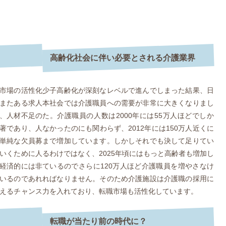
高齢化社会に伴い必要とされる介護業界
市場の活性化
少子高齢化が深刻なレベルで進んでしまった結果、日
またある求人
本社会では介護職員への需要が非常に大きくなりまし
、人材不足の
た。介護職員の人数は2000年には55万人ほどでしか
著であり、人
なかったのにも関わらず、2012年には150万人近くに
単純な欠員募
まで増加しています。しかしそれでも決して足りてい
いくために人
るわけではなく、2025年頃にはもっと高齢者も増加し
経済的には非
ているのでさらに120万人ほど介護職員を増やさなけ
いるのであれ
ればなりません。そのため介護施設は介護職の採用に
えるチャンス
力を入れており、転職市場も活性化しています。
転職が当たり前の時代に？