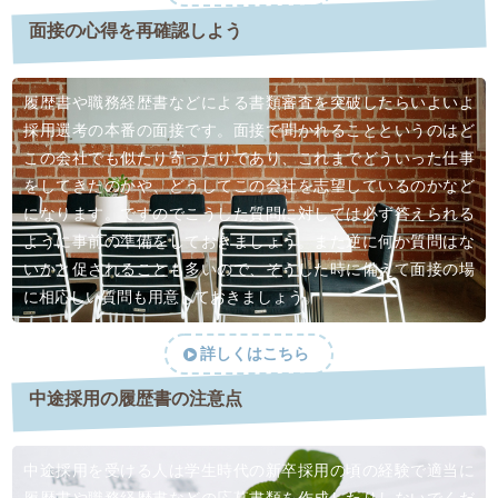
面接の心得を再確認しよう
履歴書や職務経歴書などによる書類審査を突破したらいよいよ
採用選考の本番の面接です。面接で聞かれることというのはど
この会社でも似たり寄ったりであり、これまでどういった仕事
をしてきたのかや、どうしてこの会社を志望しているのかなど
になります。ですのでこうした質問に対しては必ず答えられる
ように事前の準備をしておきましょう。また逆に何か質問はな
いかと促されることも多いので、そうした時に備えて面接の場
に相応しい質問も用意しておきましょう。
詳しくはこちら
中途採用の履歴書の注意点
中途採用を受ける人は学生時代の新卒採用の頃の経験で適当に