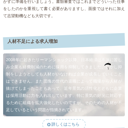
かずに準備を行いましょう。書類審査ではこれまでどういった仕事
をしたのかを重視して書く必要がありますし、面接ではそれに加え
て志望動機なども大切です。
人材不足による求人増加
2008年に起きたリーマンショック以降、日本経済は不況に苦し
み企業も経費削減のために採用を抑制してきました。しかし抑
制をしようとしても人材がいなければ企業が成長していくこと
はできません。また団塊の世代の退職によって職場から人材が
抜けてしまったこともあって、近年景気の活性化とともに企業
は採用活動に力を入れ出しています。特に景気の好況に対応す
るために組織を拡大強化したいのですが、そのための人材が不
足しているという問題が指摘されています。
詳しくはこちら