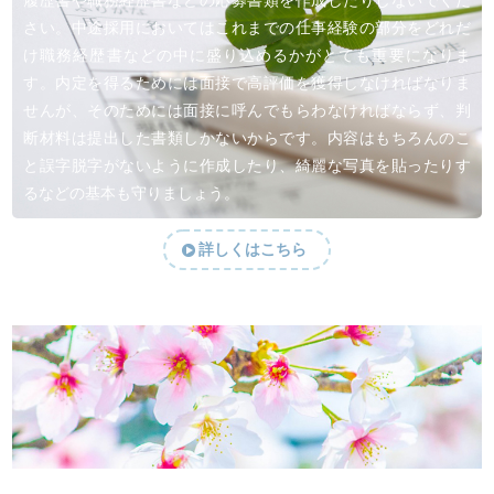
履歴書や職務経歴書などの応募書類を作成したりしないでくだ
さい。中途採用においてはこれまでの仕事経験の部分をどれだ
け職務経歴書などの中に盛り込めるかがとても重要になりま
す。内定を得るためには面接で高評価を獲得しなければなりま
せんが、そのためには面接に呼んでもらわなければならず、判
断材料は提出した書類しかないからです。内容はもちろんのこ
と誤字脱字がないように作成したり、綺麗な写真を貼ったりす
るなどの基本も守りましょう。
詳しくはこちら